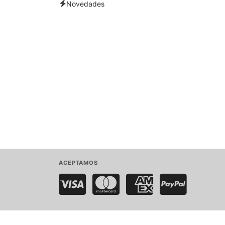
Novedades
ACEPTAMOS
Visa
MasterCard
American Express
PayPal