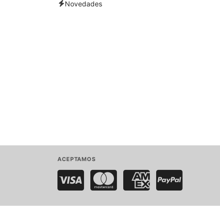
Novedades
ACEPTAMOS
Visa
MasterCard
American Express
PayPal